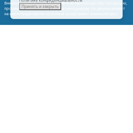
Политике конфиденциальности.
Внимание! Если Вы не смогли найти интересующую Вас продукцию,
Принять и закрыть
просим Вас обращаться к нашим менеджерам. На данный момент
на сайте представлен не полный ассортимент номенклатуры.
Политика обработки персональных данных
КОНТАКТНЫЕ ДАННЫЕ
Эксклюзивный представитель в Калининградской области:
© 2026 ООО ГАЗПРАГМАТ
Магазин готовых сайтов
KUPIWEB.RU