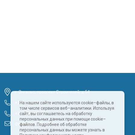
г. Энгельс, проспект Строителей, д.54
+7 (8452) 68-00-61
На нашем сайте используются cookie–файлы, в
том числе сервисов веб–аналитики. Используя
+7 (960) 343-55-81
сайт, вы соглашаетесь на обработку
персональных данных при помощи cookie–
gazpragmat@mail.ru
файлов. Подробнее об обработке
персональных данных вы можете узнать в