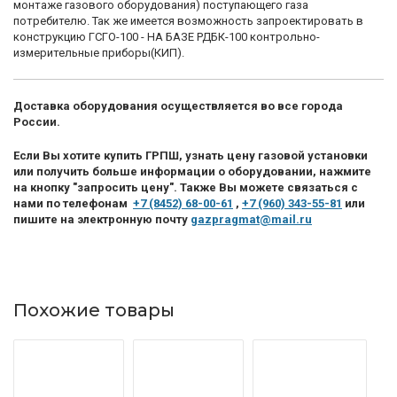
монтаже газового оборудования) поступающего газа
потребителю. Так же имеется возможность запроектировать в
конструкцию ГСГО-100 - НА БАЗЕ РДБК-100 контрольно-
измерительные приборы(КИП).
Доставка оборудования осуществляется во все города
России.
Если Вы хотите купить ГРПШ, узнать цену газовой установки
или получить больше информации о оборудовании, нажмите
на кнопку "запросить цену". Также Вы можете связаться с
нами по телефонам
+7 (8452) 68-00-61
,
+7 (960) 343-55-81
или
пишите на электронную почту
gazpragmat@mail.ru
Похожие товары