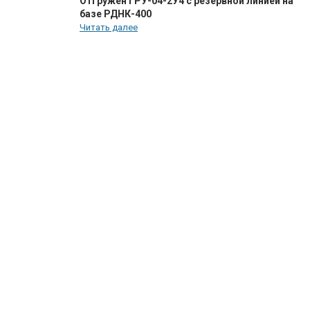
Отгружен ГРУ-04-2У4 с резервной линией на
базе РДНК-400
Читать далее