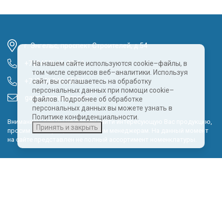
г. Энгельс, проспект Строителей, д.54
+7 (8452) 68-00-61
На нашем сайте используются cookie–файлы, в
том числе сервисов веб–аналитики. Используя
+7 (960) 343-55-81
сайт, вы соглашаетесь на обработку
персональных данных при помощи cookie–
gazpragmat@mail.ru
файлов. Подробнее об обработке
персональных данных вы можете узнать в
Политике конфиденциальности.
Внимание! Если Вы не смогли найти интересующую Вас продукцию,
Принять и закрыть
просим Вас обращаться к нашим менеджерам. На данный момент
на сайте представлен не полный ассортимент номенклатуры.
Политика обработки персональных данных