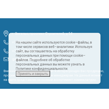
г. Энгельс, проспект Строителей, д.54
+7 (8452) 68-00-61
На нашем сайте используются cookie–файлы, в
том числе сервисов веб–аналитики. Используя
+7 (960) 343-55-81
сайт, вы соглашаетесь на обработку
персональных данных при помощи cookie–
gazpragmat@mail.ru
файлов. Подробнее об обработке
персональных данных вы можете узнать в
Политике конфиденциальности.
Внимание! Если Вы не смогли найти интересующую Вас продукцию,
Принять и закрыть
просим Вас обращаться к нашим менеджерам. На данный момент
на сайте представлен не полный ассортимент номенклатуры.
Политика обработки персональных данных