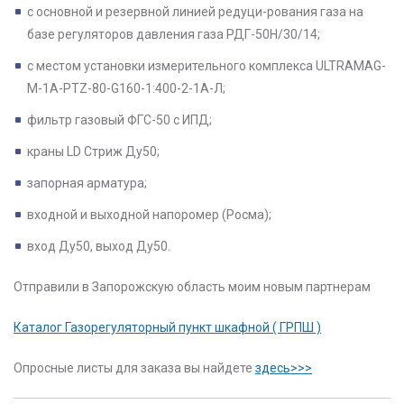
с основной и резервной линией редуци-рования газа на
базе регуляторов давления газа РДГ-50Н/30/14;
с местом установки измерительного комплекса ULTRAMAG-
M-1A-PTZ-80-G160-1:400-2-1А-Л;
фильтр газовый ФГС-50 с ИПД;
краны LD Стриж Ду50;
запорная арматура;
входной и выходной напоромер (Росма);
вход Ду50, выход Ду50.
Отправили в Запорожскую область моим новым партнерам
Каталог Газорегуляторный пункт шкафной ( ГРПШ )
Опросные листы для заказа вы найдете
здесь>>>