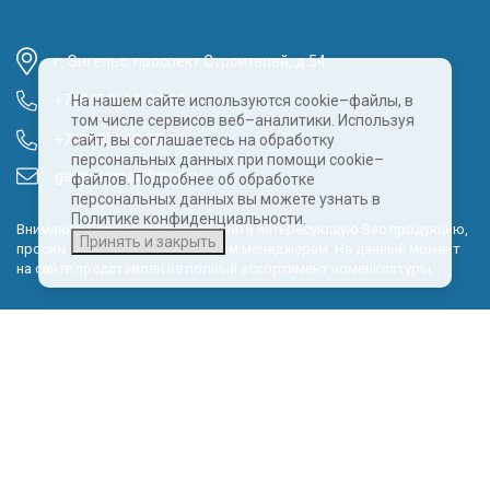
г. Энгельс, проспект Строителей, д.54
+7 (8452) 68-00-61
На нашем сайте используются cookie–файлы, в
том числе сервисов веб–аналитики. Используя
+7 (960) 343-55-81
сайт, вы соглашаетесь на обработку
персональных данных при помощи cookie–
gazpragmat@mail.ru
файлов. Подробнее об обработке
персональных данных вы можете узнать в
Политике конфиденциальности.
Внимание! Если Вы не смогли найти интересующую Вас продукцию,
Принять и закрыть
просим Вас обращаться к нашим менеджерам. На данный момент
на сайте представлен не полный ассортимент номенклатуры.
Политика обработки персональных данных
КОНТАКТНЫЕ ДАННЫЕ