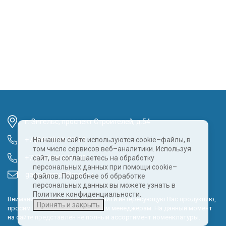
г. Энгельс, проспект Строителей, д.54
+7 (8452) 68-00-61
На нашем сайте используются cookie–файлы, в
том числе сервисов веб–аналитики. Используя
+7 (960) 343-55-81
сайт, вы соглашаетесь на обработку
персональных данных при помощи cookie–
gazpragmat@mail.ru
файлов. Подробнее об обработке
персональных данных вы можете узнать в
Политике конфиденциальности.
Внимание! Если Вы не смогли найти интересующую Вас продукцию,
Принять и закрыть
просим Вас обращаться к нашим менеджерам. На данный момент
на сайте представлен не полный ассортимент номенклатуры.