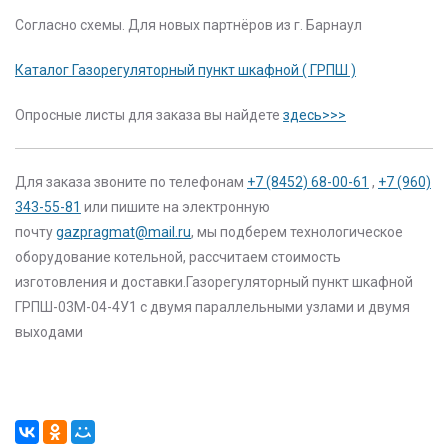
Согласно схемы. Для новых партнёров из г. Барнаул
Каталог Газорегуляторный пункт шкафной ( ГРПШ )
Опросные листы для заказа вы найдете
здесь>>>
Для заказа звоните по телефонам
+7 (8452) 68-00-61
,
+7 (960)
343-55-81
или пишите на электронную
почту
gazpragmat@mail.ru
, мы подберем технологическое
оборудование котельной, рассчитаем стоимость
изготовления и доставки.Газорегуляторный пункт шкафной
ГРПШ-03М-04-4У1 с двумя параллельными узлами и двумя
выходами