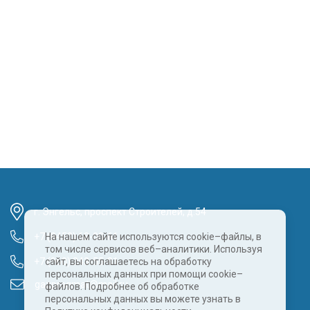
г. Энгельс, проспект Строителей, д.54
+7 (8452) 68-00-61
На нашем сайте используются cookie–файлы, в
том числе сервисов веб–аналитики. Используя
+7 (960) 343-55-81
сайт, вы соглашаетесь на обработку
персональных данных при помощи cookie–
gazpragmat@mail.ru
файлов. Подробнее об обработке
персональных данных вы можете узнать в