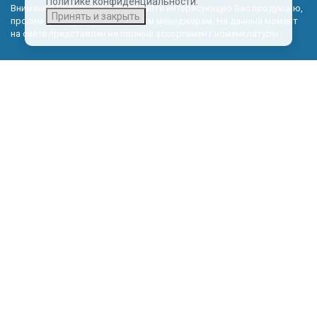
Политике конфиденциальности.
Внимание! Если Вы не смогли найти интересующую Вас продукцию,
Принять и закрыть
просим Вас обращаться к нашим менеджерам. На данный момент
на сайте представлен не полный ассортимент номенклатуры.
Политика обработки персональных данных
КОНТАКТНЫЕ ДАННЫЕ
Эксклюзивный представитель в Калининградской области:
© 2026 ООО ГАЗПРАГМАТ
Магазин готовых сайтов
KUPIWEB.RU