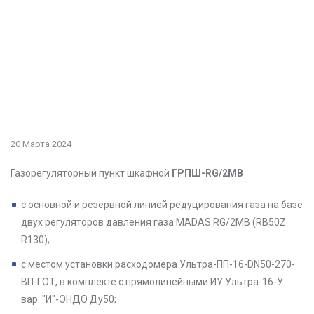
20 Марта 2024
Газорегуляторный пункт шкафной
ГРПШ-RG/2MB
с основной и резервной линией редуцирования газа на базе
двух регуляторов давления газа MADAS RG/2MB (RB50Z
R130);
с местом установки расходомера Ультра-ПП-16-DN50-270-
ВП-ГОТ, в комплекте с прямолинейными ИУ Ультра-16-У
вар. "И"-ЭНДО Ду50;