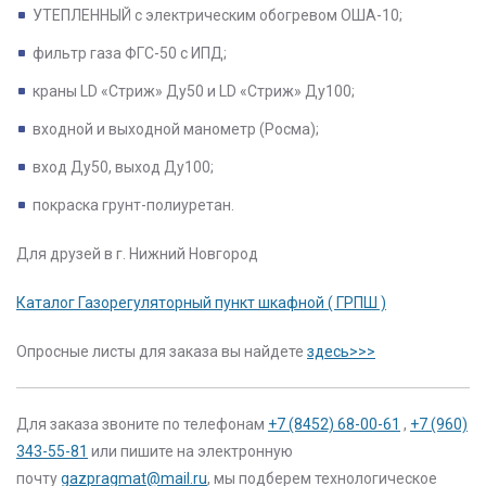
УТЕПЛЕННЫЙ с электрическим обогревом ОША-10;
фильтр газа ФГС-50 с ИПД;
краны LD «Стриж» Ду50 и LD «Стриж» Ду100;
входной и выходной манометр (Росма);
вход Ду50, выход Ду100;
покраска грунт-полиуретан.
Для друзей в г. Нижний Новгород
Каталог Газорегуляторный пункт шкафной ( ГРПШ )
Опросные листы для заказа вы найдете
здесь>>>
Для заказа звоните по телефонам
+7 (8452) 68-00-61
,
+7 (960)
343-55-81
или пишите на электронную
почту
gazpragmat@mail.ru
, мы подберем технологическое