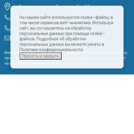
г. Энгельс, проспект Строителей, д.54
+7 (8452) 68-00-61
На нашем сайте используются cookie–файлы, в
том числе сервисов веб–аналитики. Используя
+7 (960) 343-55-81
сайт, вы соглашаетесь на обработку
персональных данных при помощи cookie–
gazpragmat@mail.ru
файлов. Подробнее об обработке
персональных данных вы можете узнать в
Политике конфиденциальности.
Внимание! Если Вы не смогли найти интересующую Вас продукцию,
Принять и закрыть
просим Вас обращаться к нашим менеджерам. На данный момент
на сайте представлен не полный ассортимент номенклатуры.
Политика обработки персональных данных
КОНТАКТНЫЕ ДАННЫЕ
Эксклюзивный представитель в Калининградской области: