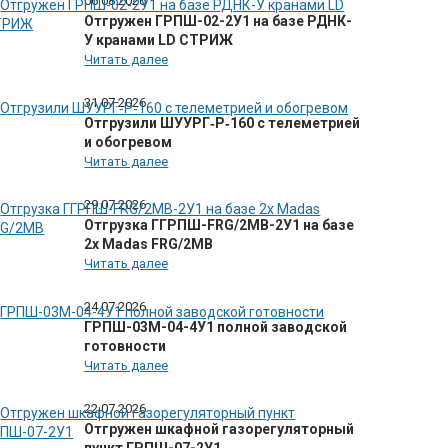
06.08.2026
Отгружен ГРПШ-02-2У1 на базе РДНК-
У кранами LD СТРИЖ
Читать далее
31.07.2026
Отгрузили ШУУРГ‑Р‑160 с телеметрией
и обогревом
Читать далее
29.07.2026
Отгрузка ГГРПШ-FRG/2MB-2У1 на базе
2х Madas FRG/2MB
Читать далее
24.07.2026
ГРПШ-03М-04-4У1 полной заводской
готовности
Читать далее
22.07.2026
Отгружен шкафной газорегуляторный