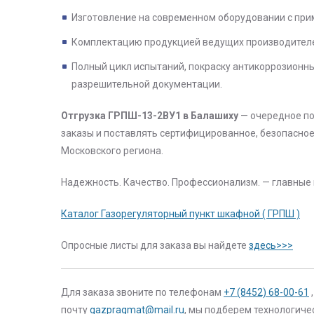
Изготовление на современном оборудовании с пр
Комплектацию продукцией ведущих производителей
Полный цикл испытаний, покраску антикоррозионны
разрешительной документации.
Отгрузка ГРПШ-13-2ВУ1 в Балашиху
— очередное п
заказы и поставлять сертифицированное, безопасн
Московского региона.
Надежность. Качество. Профессионализм. — главны
Каталог Газорегуляторный пункт шкафной ( ГРПШ )
Опросные листы для заказа вы найдете
здесь>>>
Для заказа звоните по телефонам
+7 (8452) 68-00-61
почту
gazpragmat@mail.ru
, мы подберем технологиче