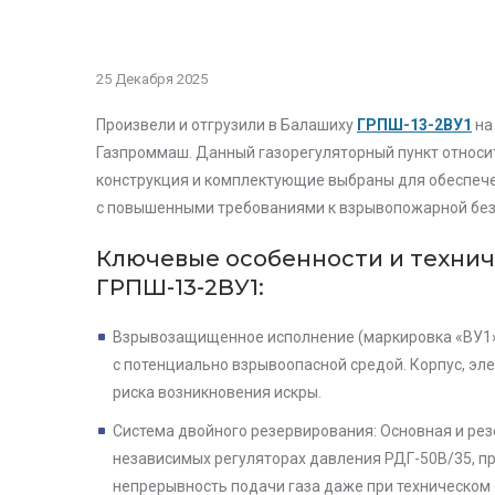
25 Декабря 2025
Произвели и отгрузили в Балашиху
ГРПШ-13-2ВУ1
на
Газпроммаш.
Данный газорегуляторный пункт относи
конструкция и комплектующие выбраны для обеспече
с повышенными требованиями к взрывопожарной без
Ключевые особенности и технич
ГРПШ-13-2ВУ1:
Взрывозащищенное исполнение (маркировка «ВУ1»)
с потенциально взрывоопасной средой. Корпус, э
риска возникновения искры.
Система двойного резервирования: Основная и ре
независимых регуляторах давления РДГ-50В/35, п
непрерывность подачи газа даже при техническом 