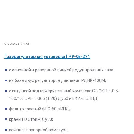
25 Июня 2024
Газорегуляторная установка ГРУ-05-2У1
с основной и резервной линией редуцирования газа
на базе двух регуляторов давления РДНК-400М;
с катушкой под измерительный комплекс СГ-ЭК-Т3-0,5-
100/1,6 с РГ-Т G65 (1:20) Ду50 и ЕК270 с ППД;
фильтр газовый ФГС-50 с ИПД;
краны LD Стриж Ду50;
комплект запорной арматура;