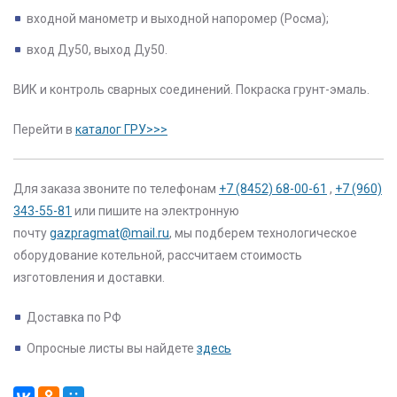
входной манометр и выходной напоромер (Росма);
вход Ду50, выход Ду50.
ВИК и контроль сварных соединений. Покраска грунт-эмаль.
Перейти в
каталог ГРУ>>>
Для заказа звоните по телефонам
+7 (8452) 68-00-61
,
+7 (960)
343-55-81
или пишите на электронную
почту
gazpragmat@mail.ru
, мы подберем технологическое
оборудование котельной, рассчитаем стоимость
изготовления и доставки.
Доставка по РФ
Опросные листы вы найдете
здесь