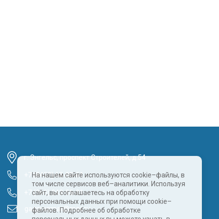
г. Энгельс, проспект Строителей, д.54
+7 (8452) 68-00-61
На нашем сайте используются cookie–файлы, в
том числе сервисов веб–аналитики. Используя
+7 (960) 343-55-81
сайт, вы соглашаетесь на обработку
персональных данных при помощи cookie–
gazpragmat@mail.ru
файлов. Подробнее об обработке