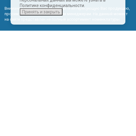
персональных данных вы можете узнать в
Политике конфиденциальности.
Внимание! Если Вы не смогли найти интересующую Вас продукцию,
Принять и закрыть
просим Вас обращаться к нашим менеджерам. На данный момент
на сайте представлен не полный ассортимент номенклатуры.
Политика обработки персональных данных
КОНТАКТНЫЕ ДАННЫЕ
Эксклюзивный представитель в Калининградской области:
© 2026 ООО ГАЗПРАГМАТ