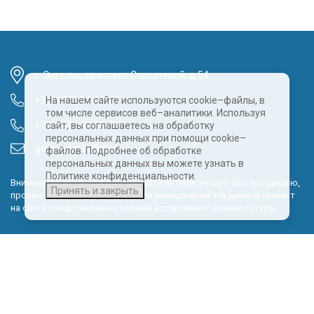
г. Энгельс, проспект Строителей, д.54
+7 (8452) 68-00-61
На нашем сайте используются cookie–файлы, в
том числе сервисов веб–аналитики. Используя
+7 (960) 343-55-81
сайт, вы соглашаетесь на обработку
персональных данных при помощи cookie–
gazpragmat@mail.ru
файлов. Подробнее об обработке
персональных данных вы можете узнать в
Политике конфиденциальности.
Внимание! Если Вы не смогли найти интересующую Вас продукцию,
Принять и закрыть
просим Вас обращаться к нашим менеджерам. На данный момент
на сайте представлен не полный ассортимент номенклатуры.
Политика обработки персональных данных