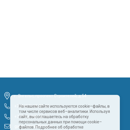
г. Энгельс, проспект Строителей, д.54
+7 (8452) 68-00-61
На нашем сайте используются cookie–файлы, в
том числе сервисов веб–аналитики. Используя
+7 (960) 343-55-81
сайт, вы соглашаетесь на обработку
персональных данных при помощи cookie–
gazpragmat@mail.ru
файлов. Подробнее об обработке