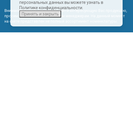
персональных данных вы можете узнать в
Политике конфиденциальности.
Внимание! Если Вы не смогли найти интересующую Вас продукцию,
Принять и закрыть
просим Вас обращаться к нашим менеджерам. На данный момент
на сайте представлен не полный ассортимент номенклатуры.
Политика обработки персональных данных
КОНТАКТНЫЕ ДАННЫЕ
Эксклюзивный представитель в Калининградской области:
© 2026 ООО ГАЗПРАГМАТ