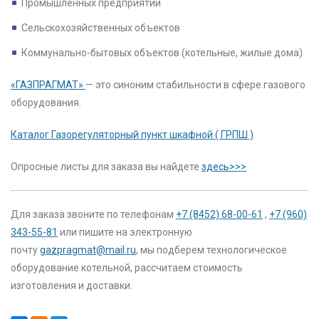
Промышленных предприятий
Сельскохозяйственных объектов
Коммунально-бытовых объектов (котельные, жилые дома)
«ГАЗПРАГМАТ»
— это синоним стабильности в сфере газового
оборудования.
Каталог Газорегуляторный пункт шкафной ( ГРПШ )
Опросные листы для заказа вы найдете
здесь>>>
Для заказа звоните по телефонам
+7 (8452) 68-00-61
,
+7 (960)
343-55-81
или пишите на электронную
почту
gazpragmat@mail.ru
, мы подберем технологическое
оборудование котельной, рассчитаем стоимость
изготовления и доставки.