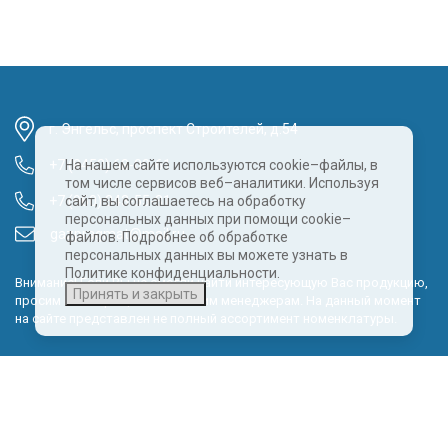
г. Энгельс, проспект Строителей, д.54
+7 (8452) 68-00-61
На нашем сайте используются cookie–файлы, в
том числе сервисов веб–аналитики. Используя
+7 (960) 343-55-81
сайт, вы соглашаетесь на обработку
персональных данных при помощи cookie–
gazpragmat@mail.ru
файлов. Подробнее об обработке
персональных данных вы можете узнать в
Политике конфиденциальности.
Внимание! Если Вы не смогли найти интересующую Вас продукцию,
Принять и закрыть
просим Вас обращаться к нашим менеджерам. На данный момент
на сайте представлен не полный ассортимент номенклатуры.
Политика обработки персональных данных