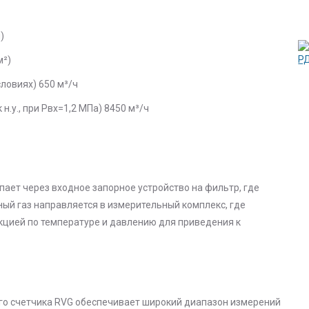
)
м²)
ловиях) 650 м³/ч
у., при Рвх=1,2 МПа) 8450 м³/ч
пает через входное запорное устройство на фильтр, где
ый газ направляется в измерительный комплекс, где
цией по температуре и давлению для приведения к
го счетчика RVG обеспечивает широкий диапазон измерений