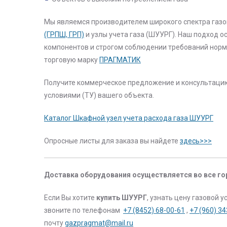
Мы являемся производителем широкого спектра газо
(ГРПШ, ГРП)
и узлы учета газа (ШУУРГ). Наш подход о
компонентов и строгом соблюдении требований норм
торговую марку
ПРАГМАТИК
Получите коммерческое предложение и консультацию
условиями (ТУ) вашего объекта.
Каталог Шкафной узел учета расхода газа ШУУРГ
Опросные листы для заказа вы найдете
здесь>>>
Доставка оборудования осуществляется во все го
Если Вы хотите
купить ШУУРГ
, узнать цену газовой
звоните по телефонам
+7 (8452) 68-00-61
,
+7 (960) 3
почту
gazpragmat@mail.ru