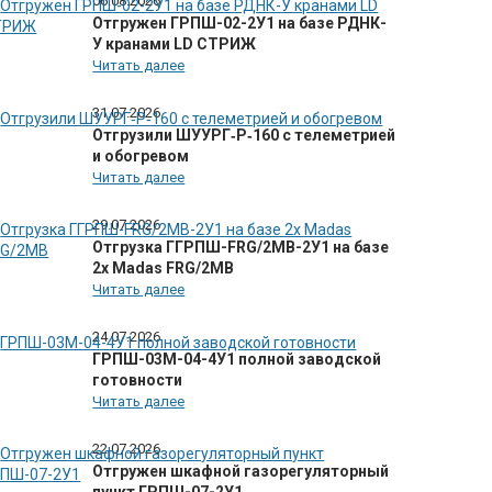
06.08.2026
Отгружен ГРПШ-02-2У1 на базе РДНК-
У кранами LD СТРИЖ
Читать далее
31.07.2026
Отгрузили ШУУРГ‑Р‑160 с телеметрией
и обогревом
Читать далее
29.07.2026
Отгрузка ГГРПШ-FRG/2MB-2У1 на базе
2х Madas FRG/2MB
Читать далее
24.07.2026
ГРПШ-03М-04-4У1 полной заводской
готовности
Читать далее
22.07.2026
Отгружен шкафной газорегуляторный