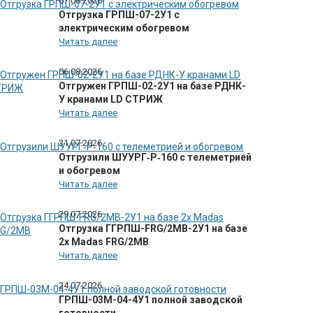
07.08.2026
Отгрузка ГРПШ-07-2У1 с
электрическим обогревом
Читать далее
06.08.2026
Отгружен ГРПШ-02-2У1 на базе РДНК-
У кранами LD СТРИЖ
Читать далее
31.07.2026
Отгрузили ШУУРГ‑Р‑160 с телеметрией
и обогревом
Читать далее
29.07.2026
Отгрузка ГГРПШ-FRG/2MB-2У1 на базе
2х Madas FRG/2MB
Читать далее
24.07.2026
ГРПШ-03М-04-4У1 полной заводской