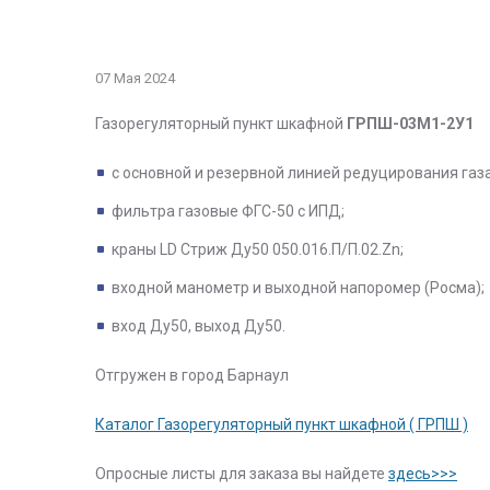
07 Мая 2024
Газорегуляторный пункт шкафной
ГРПШ-03М1-2У1
с основной и резервной линией редуцирования газ
фильтра газовые ФГС-50 с ИПД;
краны LD Стриж Ду50 050.016.П/П.02.Zn;
входной манометр и выходной напоромер (Росма);
вход Ду50, выход Ду50.
Отгружен в город Барнаул
Каталог Газорегуляторный пункт шкафной ( ГРПШ )
Опросные листы для заказа вы найдете
здесь>>>