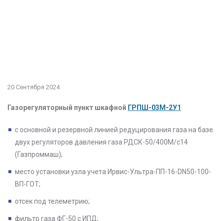
20 Сентября 2024
Газорегуляторный пункт шкафной
ГРПШ-03М-2У1
с основной и резервной линией редуцирования газа на базе
двух регуляторов давления газа РДСК-50/400М/с14
(Газпроммаш);
место установки узла учета Ирвис-Ультра-ПП-16-DN50-100-
ВП-ГОТ;
отсек под телеметрию;
фильтр газа ФГ-50 с ИПД;