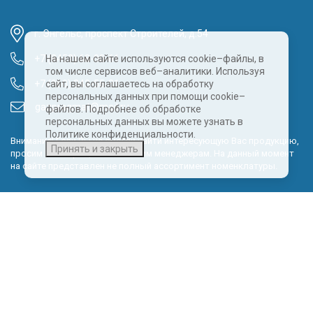
г. Энгельс, проспект Строителей, д.54
+7 (8452) 68-00-61
На нашем сайте используются cookie–файлы, в
том числе сервисов веб–аналитики. Используя
+7 (960) 343-55-81
сайт, вы соглашаетесь на обработку
персональных данных при помощи cookie–
gazpragmat@mail.ru
файлов. Подробнее об обработке
персональных данных вы можете узнать в
Политике конфиденциальности.
Внимание! Если Вы не смогли найти интересующую Вас продукцию,
Принять и закрыть
просим Вас обращаться к нашим менеджерам. На данный момент
на сайте представлен не полный ассортимент номенклатуры.
Политика обработки персональных данных
КОНТАКТНЫЕ ДАННЫЕ